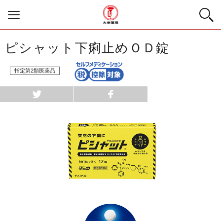
ピシャット下痢止めＯＤ錠
指定第2類医薬品