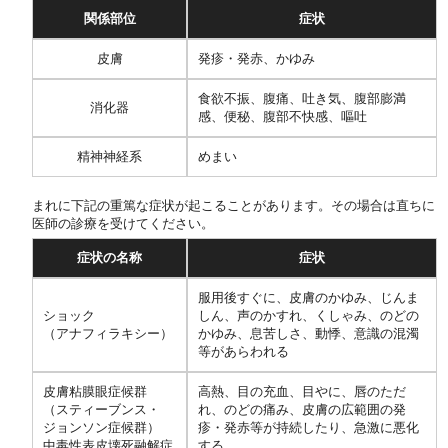
関係部位
症状
皮膚
発疹・発赤、かゆみ
食欲不振、腹痛、吐き気、腹部膨満
消化器
感、便秘、腹部不快感、嘔吐
精神神経系
めまい
まれに下記の重篤な症状が起こることがあります。その場合は直ちに
医師の診療を受けてください。
症状の名称
症状
服用後すぐに、皮膚のかゆみ、じんま
ショック
しん、声のかすれ、くしゃみ、
のどの
（アナフィラキシー）
かゆみ、息苦しさ、動悸、意識の混濁
等があらわれる
皮膚粘膜眼症候群
高熱、目の充血、目やに、唇のただ
（スティーブンス・
れ、のどの痛み、
皮膚の広範囲の発
ジョンソン症候群）
疹・発赤等が持続したり、急激に悪化
中毒性表皮壊死融解症
する