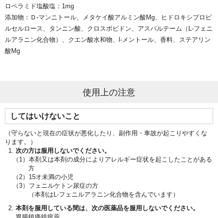
ロペラミド塩酸塩：1mg
添加物：Ｄ-マンニトール、メタケイ酸アルミン酸Mg、ヒドロキシプロピ
ルセルロース、タンニン酸、クロスポビドン、アスパルテーム（L-フェニ
ルアラニン化合物）、クエン酸水和物、l-メントール、香料、ステアリン
酸Mg
使用上の注意
してはいけないこと
（守らないと現在の症状が悪化したり、副作用・車故が起こりやすくな
ります。）
次の方は服用しないでください。
本剤又は本剤の成分によりアレルギー症状を起こしたことがある
方
15オ未満の小児
フェニルケトン尿症の方
（本剤はL-フェニルアラニン化合物を含んでいます）
本剤を服用している間は、次の医薬品を服用しないでください。
胃腸鎮痛鎮痙薬