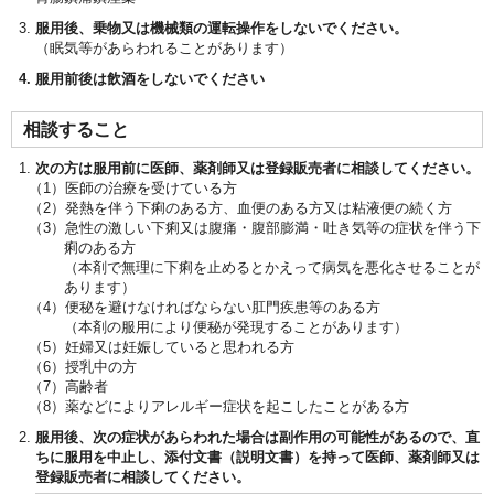
服用後、乗物又は機械類の運転操作をしないでください。
（眠気等があらわれることがあります）
服用前後は飲酒をしないでください
相談すること
次の方は服用前に医師、薬剤師又は登録販売者に相談してください。
医師の治療を受けている方
発熱を伴う下痢のある方、血便のある方又は粘液便の続く方
急性の激しい下痢又は腹痛・腹部膨満・吐き気等の症状を伴う下
痢のある方
（本剤で無理に下痢を止めるとかえって病気を悪化させることが
あります）
便秘を避けなければならない肛門疾患等のある方
（本剤の服用により便秘が発現することがあります）
妊婦又は妊娠していると思われる方
授乳中の方
高齢者
薬などによりアレルギー症状を起こしたことがある方
服用後、次の症状があらわれた場合は副作用の可能性があるので、直
ちに服用を中止し、添付文書（説明文書）を持って医師、薬剤師又は
登録販売者に相談してください。