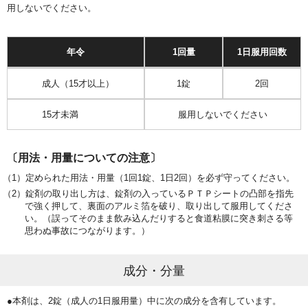
用しないでください。
年令
1回量
1日服用回数
成人（15才以上）
1錠
2回
15才未満
服用しないでください
〔用法・用量についての注意〕
定められた用法・用量（1回1錠、1日2回）を必ず守ってください。
錠剤の取り出し方は、錠剤の入っているＰＴＰシートの凸部を指先
で強く押して、裏面のアルミ箔を破り、取り出して服用してくださ
い。（誤ってそのまま飲み込んだりすると食道粘膜に突き刺さる等
思わぬ事故につながります。）
成分・分量
●本剤は、2錠（成人の1日服用量）中に次の成分を含有しています。