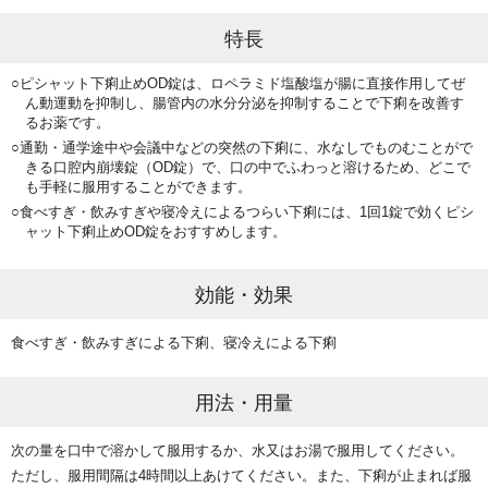
特長
ピシャット下痢止めOD錠は、ロペラミド塩酸塩が腸に直接作用してぜ
ん動運動を抑制し、
腸管内の水分分泌を抑制することで下痢を改善す
るお薬です。
通勤・通学途中や会議中などの突然の下痢に、水なしでものむことがで
きる口腔内崩壊錠（OD錠）で、
口の中でふわっと溶けるため、どこで
も手軽に服用することができます。
食べすぎ・飲みすぎや寝冷えによるつらい下痢には、1回1錠で効くピシ
ャット下痢止めOD錠をおすすめします。
効能・効果
食べすぎ・飲みすぎによる下痢、寝冷えによる下痢
用法・用量
次の量を口中で溶かして服用するか、水又はお湯で服用してください。
ただし、服用間隔は4時間以上あけてください。また、下痢が止まれば服