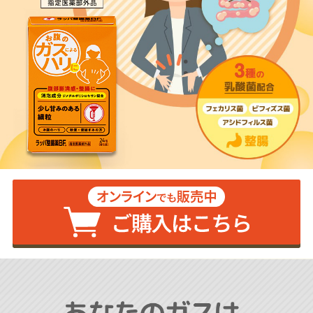
おならとお腹に関する調査
おなかのガスってなに？
おなか(腸)に良いヨガにチャレンジ
基本のガス抜きのポーズ
自宅でできる簡単なポーズ
オフィスでも簡単にできるポーズ
少し高難易度のポーズ
▶
おなかの悩み相談室
▶
大幸薬品TOP