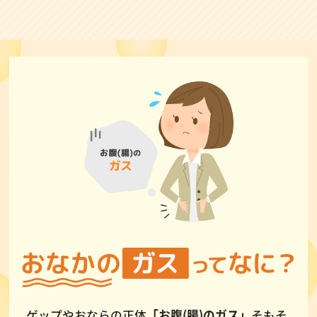
ゲップやおならの正体
「お腹(腸)のガス」
そもそ