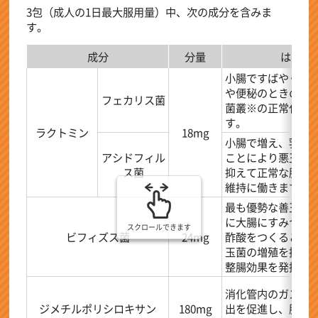
3包（成人の1日最大服用量）中、次の成分を含みま
す。
成分
分量
はたら
小腸ですばやく増
や便秘のときの乱
フェカリス菌
菌叢※の正常化に
す。
ラクトミン
18mg
小腸で増え、乳酸
アシドフィル
ことにより悪玉菌
ス菌
抑えて正常な腸内
維持に働きます。
最も優勢な善玉菌
に大腸にすみつき
スクロールできます
ビフィズス菌
24mg
酢酸をつくること
玉菌の増殖を抑え
整腸効果を発揮し
消化管内のガスの
ジメチルポリシロキサン
180mg
出を促進し、腹部