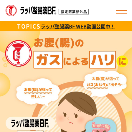
TOPICS
ラッパ整腸薬BF WEB動画公開中！
トップ
よくあるご質問
製品情報（効能／用法・用量／添付文書）
おなかのガスタイプ診断
ラッパ整腸薬BFの特長
こんな症状におすすめ
みんなのお悩み